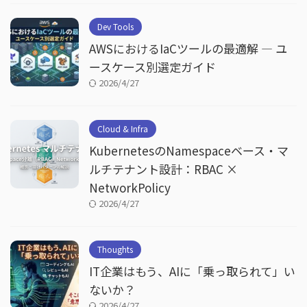
Dev Tools
AWSにおけるIaCツールの最適解 — ユ
ースケース別選定ガイド
2026/4/27
Cloud & Infra
KubernetesのNamespaceベース・マ
ルチテナント設計：RBAC ×
NetworkPolicy
2026/4/27
Thoughts
IT企業はもう、AIに「乗っ取られて」い
ないか？
2026/4/27