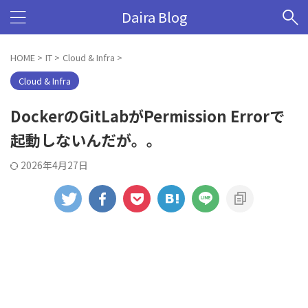
Daira Blog
HOME
>
IT
>
Cloud & Infra
>
Cloud & Infra
DockerのGitLabがPermission Errorで
起動しないんだが。。
2026年4月27日